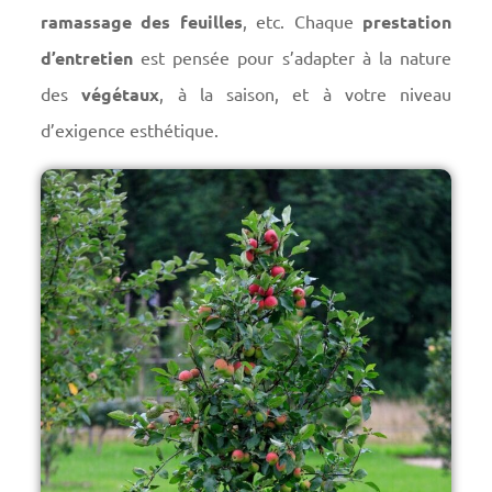
ramassage des feuilles
, etc. Chaque
prestation
d’entretien
est pensée pour s’adapter à la nature
des
végétaux
, à la saison, et à votre niveau
d’exigence esthétique.