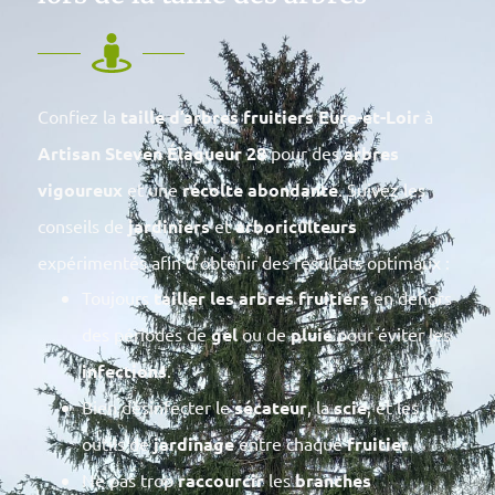
Confiez la
taille d’arbres fruitiers Eure-et-Loir
à
Artisan Steven Élagueur 28
pour des
arbres
vigoureux
et une
récolte abondante
. Suivez les
conseils de
jardiniers
et
arboriculteurs
expérimentés afin d’obtenir des résultats optimaux :
Toujours
tailler les arbres fruitiers
en dehors
des périodes de
gel
ou de
pluie
pour éviter les
infections
.
Bien désinfecter le
sécateur
, la
scie
, et les
outils de
jardinage
entre chaque
fruitier
.
Ne pas trop
raccourcir
les
branches