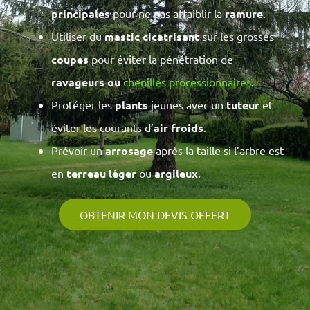
principales
pour ne pas affaiblir la
ramure
.
Utiliser du
mastic cicatrisant
sur les grosses
coupes
pour éviter la pénétration de
ravageurs ou
chenilles processionnaires
.
Protéger les
plants
jeunes avec un
tuteur
et
éviter les courants d’
air froids
.
Prévoir un
arrosage
après la taille si l’arbre est
en
terreau léger
ou
argileux
.
OBTENIR MON DEVIS OFFERT