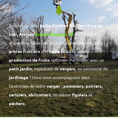
Spécialiste de la
taille d’arbres fruitiers Eure-et-
Loir,
Artisan
Steven Élagueur 28
met à votre
disposition toute son expertise pour garantir à vos
arbres fruitiers
une
taille
adaptée et une
production de fruits
optimale. Particulier avec un
petit jardin
, exploitant de
vergers
, ou passionné de
jardinage
? Nous vous accompagnons dans
l’entretien de votre
verger
;
pommiers
,
poiriers
,
cerisiers
,
abricotiers
, ou même
figuiers
et
pêchers
.