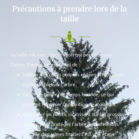
Précautions à prendre lors de la
taille
La taille est une intervention qui peut stresser
l’arbre. Il est donc essentiel de :
Utiliser des outils propres et bien affûtés pour
éviter de blesser l’arbre.
Éviter de tailler par temps humide, ce qui
pourrait favoriser l’apparition de maladies.
Appliquer un mastic cicatrisant sur les grosses
coupes pour protéger l’arbre des infections.
La taille des arbres fruitiers est une étape