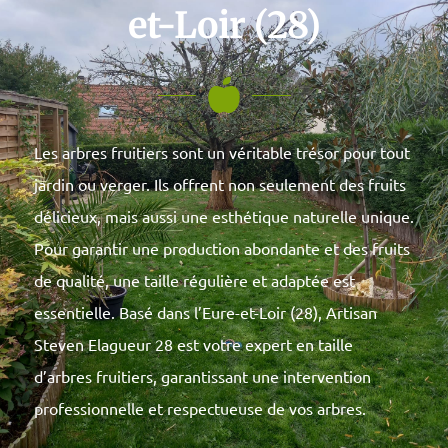
et-Loir (28)
Les arbres fruitiers sont un véritable trésor pour tout
jardin ou verger. Ils offrent non seulement des fruits
délicieux, mais aussi une esthétique naturelle unique.
Pour garantir une production abondante et des fruits
de qualité, une taille régulière et adaptée est
essentielle. Basé dans l’Eure-et-Loir (28), Artisan
Steven Elagueur 28 est votre expert en taille
d’arbres fruitiers, garantissant une intervention
professionnelle et respectueuse de vos arbres.