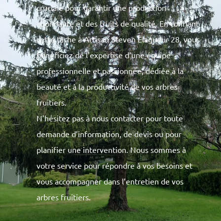
cruciale pour garantir une production
abondante et des fruits de qualité. En confiant
cette tâche à Artisan Steven Elagueur 28, vous
bénéficiez de l’expertise d’une équipe
professionnelle et passionnée, dédiée à la
beauté et à la productivité de vos arbres
fruitiers.
N’hésitez pas à nous contacter pour toute
demande d’information, de devis ou pour
planifier une intervention. Nous sommes à
votre service pour répondre à vos besoins et
vous accompagner dans l’entretien de vos
arbres fruitiers.