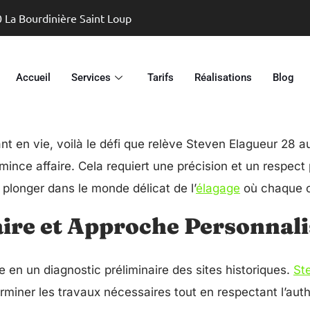
0 La Bourdinière Saint Loup
Accueil
Services
Tarifs
Réalisations
Blog
ant en vie, voilà le défi que relève Steven Elagueur 28
nce affaire. Cela requiert une précision et un respect pr
 plonger dans le monde délicat de l’
élagage
où chaque c
ire et Approche Personnali
e en un diagnostic préliminaire des sites historiques.
St
miner les travaux nécessaires tout en respectant l’authe