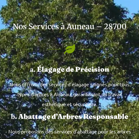
Nos Services à Auneau – 28700
a.
Élagage de Précision
Nous offrons des services d’élagage soignés pour tous
types d’arbres à Auneau, garantissant un travail
esthétique et sécuritaire.
b.
Abattage d’Arbres Responsable
Nous proposons des services d’abattage pour les arbres