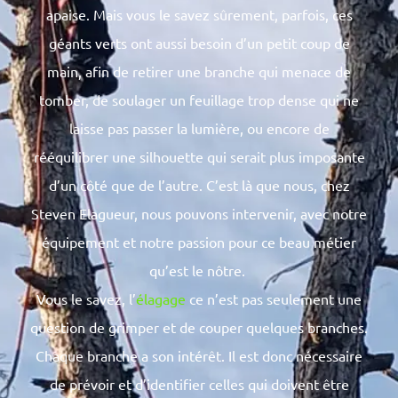
apaise. Mais vous le savez sûrement, parfois, ces
géants verts ont aussi besoin d’un petit coup de
main, afin de retirer une branche qui menace de
tomber, de soulager un feuillage trop dense qui ne
laisse pas passer la lumière, ou encore de
rééquilibrer une silhouette qui serait plus imposante
d’un côté que de l’autre. C’est là que nous, chez
Steven Elagueur, nous pouvons intervenir, avec notre
équipement et notre passion pour ce beau métier
qu’est le nôtre.
Vous le savez, l’
élagage
ce n’est pas seulement une
question de grimper et de couper quelques branches.
Chaque branche a son intérêt. Il est donc nécessaire
de prévoir et d’identifier celles qui doivent être