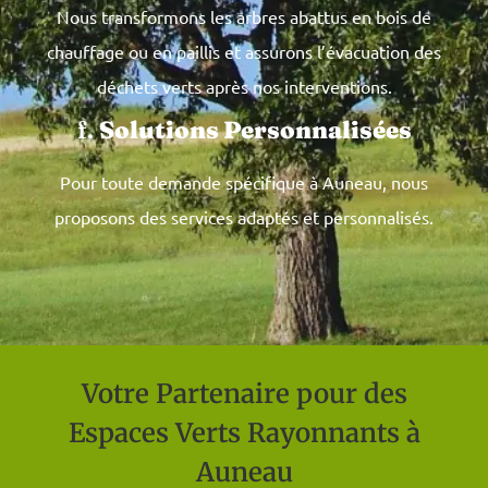
Nous transformons les arbres abattus en bois de
chauffage ou en paillis et assurons l’évacuation des
déchets verts après nos interventions.
f.
Solutions Personnalisées
Pour toute demande spécifique à Auneau, nous
proposons des services adaptés et personnalisés.
Votre Partenaire pour des
Espaces Verts Rayonnants à
Auneau