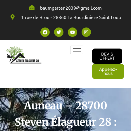
baumgarten2839@gmail.com
1 rue de Brou - 28360 La Bourdinière Saint Loup
DEVIS
OFFERT
Appelez-
nous
Auneau – 28700
Steven Élagueur 28 :