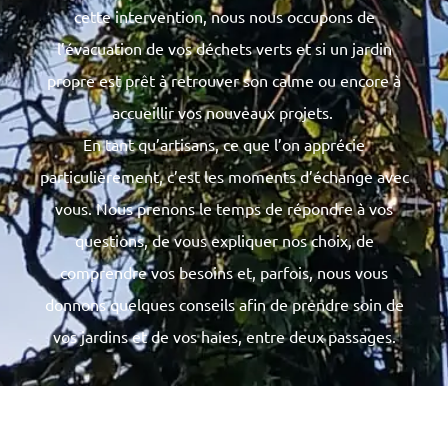
cette intervention, nous nous occupons de
l’évacuation de vos déchets verts et si un jardin
propre est prêt à retrouver son calme ou encore à
accueillir vos nouveaux projets.
En tant qu’artisans, ce que l’on apprécie
particulièrement, c’est les moments d’échange avec
vous. Nous prenons le temps de répondre à vos
questions, de vous expliquer nos choix, de
comprendre vos besoins et, parfois, nous vous
donnons quelques conseils afin de prendre soin de
vos jardins et de vos haies, entre deux passages.