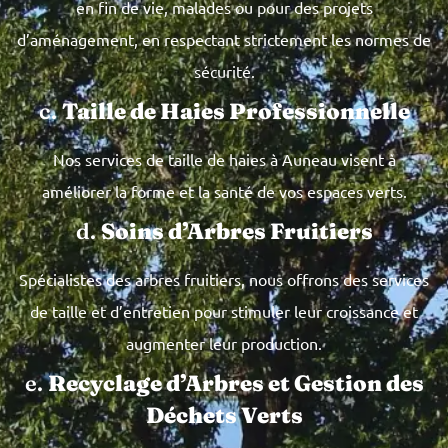
en fin de vie, malades ou pour des projets
d’aménagement, en respectant strictement les normes de
sécurité.
c.
Taille de Haies Professionnelle
Nos services de taille de haies à Auneau visent à
améliorer la forme et la santé de vos espaces verts.
d.
Soins d’Arbres Fruitiers
Spécialistes des arbres fruitiers, nous offrons des services
de taille et d’entretien pour stimuler leur croissance et
augmenter leur production.
e.
Recyclage d’Arbres et Gestion des
Déchets Verts