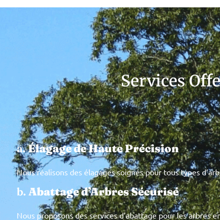
Services Offe
a.
Élagage de Haute Précision
Nous réalisons des élagages soignés pour tous types d’arbres
b.
Abattage d’Arbres Sécurisé
Nous proposons des services d’abattage pour les arbres en 