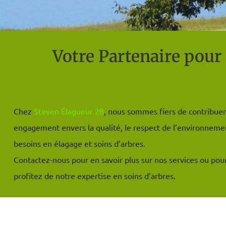
Votre Partenaire pour
Chez
Steven Élagueur 28
, nous sommes fiers de contribuer 
engagement envers la qualité, le respect de l’environnemen
besoins en élagage et soins d’arbres.
Contactez-nous pour en savoir plus sur nos services ou pour o
profitez de notre expertise en soins d’arbres.