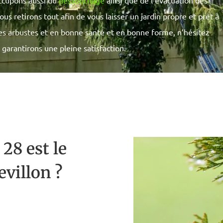
ccupons aussi du
dessouchage
ainsi que de l’évacuation des
us retirons tout afin de vous laisser un jardin propre et prêt à
res arbustes et en bonne santé et en bonne forme, n’hésitez
 garantirons une pleine satisfaction.
28 est le
evillon ?