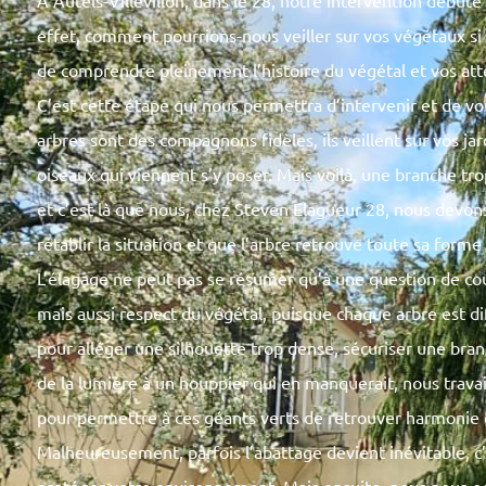
À Autels-Villevillon, dans le 28, notre intervention début
effet, comment pourrions-nous veiller sur vos végétaux si
de comprendre pleinement l’histoire du végétal et vos atte
C’est cette étape qui nous permettra d’intervenir et de vous
arbres sont des compagnons fidèles, ils veillent sur vos ja
oiseaux qui viennent s’y poser. Mais voilà, une branche tro
et c’est là que nous, chez Steven Elagueur 28, nous devons
rétablir la situation et que l’arbre retrouve toute sa forme
L’élagage ne peut pas se résumer qu’à une question de cou
mais aussi respect du végétal, puisque chaque arbre est dif
pour alléger une silhouette trop dense, sécuriser une br
de la lumière à un houppier qui en manquerait, nous travai
pour permettre à ces géants verts de retrouver harmonie 
Malheureusement, parfois l’abattage devient inévitable, c