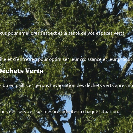
nçus pour améliorer l’aspect et la santé de vos espaces verts.
ille et d’entretien pour optimiser leur croissance et leur product
Déchets Verts
ou en paillis et gérons l’évacuation des déchets verts après no
frons des services sur mesure, adaptés à chaque situation.