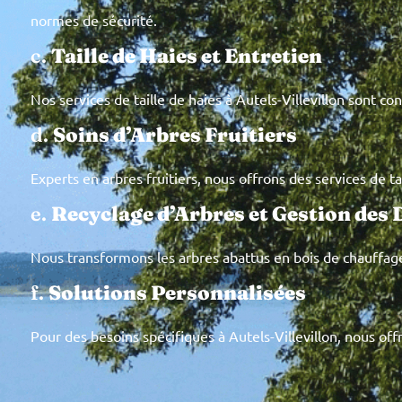
normes de sécurité.
c.
Taille de Haies et Entretien
Nos services de taille de haies à Autels-Villevillon sont co
d.
Soins d’Arbres Fruitiers
Experts en arbres fruitiers, nous offrons des services de ta
e.
Recyclage d’Arbres et Gestion des 
Nous transformons les arbres abattus en bois de chauffage 
f.
Solutions Personnalisées
Pour des besoins spécifiques à Autels-Villevillon, nous of