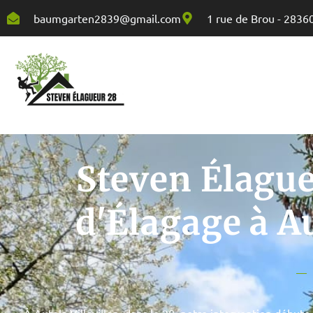
baumgarten2839@gmail.com
1 rue de Brou - 2836
Steven Élague
d'Élagage à Au