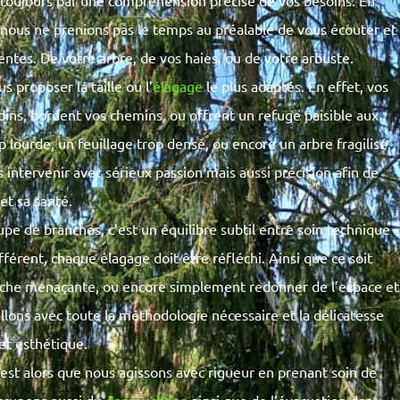
e toujours par une compréhension précise de vos besoins. En
 nous ne prenions pas le temps au préalable de vous écouter et
ntes. De votre arbre, de vos haies, ou de votre arbuste.
 proposer la taille ou l’
élagage
le plus adaptés. En effet, vos
rdins, bordent vos chemins, ou offrent un refuge paisible aux
p lourde, un feuillage trop dense, ou encore un arbre fragilisé,
 intervenir avec sérieux passion mais aussi précision afin de
 et sa santé.
pe de branches, c’est un équilibre subtil entre soin technique
férent, chaque élagage doit être réfléchi. Ainsi que ce soit
anche menaçante, ou encore simplement redonner de l’espace et
llons avec toute la méthodologie nécessaire et la délicatesse
et esthétique.
’est alors que nous agissons avec rigueur en prenant soin de