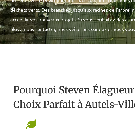
protéger votre environnement. Mais ensuite, nous nous o
déchets verts. Des branches jusqu’aux racines de l’arbre, no
accueillir vos nouveaux projets. Si vous souhaitez des arb
plus à nous contacter, nous veillerons sur eux et nous vous
Pourquoi Steven Élagueur 
Choix Parfait à Autels-Vill