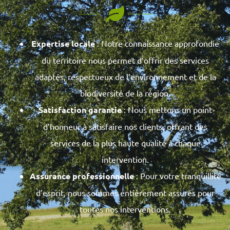
Expertise locale
: Notre connaissance approfondie
du territoire nous permet d’offrir des services
adaptés, respectueux de l’environnement et de la
biodiversité de la région.
Satisfaction garantie
: Nous mettons un point
d’honneur à satisfaire nos clients, offrant des
services de la plus haute qualité à chaque
intervention.
Assurance professionnelle
: Pour votre tranquillité
d’esprit, nous sommes entièrement assurés pour
toutes nos interventions.