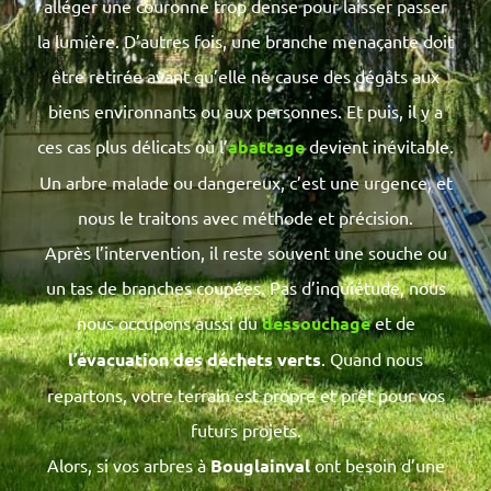
alléger une couronne trop dense pour laisser passer
la lumière. D’autres fois, une branche menaçante doit
être retirée avant qu’elle ne cause des dégâts aux
biens environnants ou aux personnes. Et puis, il y a
ces cas plus délicats où l’
abattage
devient inévitable.
Un arbre malade ou dangereux, c’est une urgence, et
nous le traitons avec méthode et précision.
Après l’intervention, il reste souvent une souche ou
un tas de branches coupées. Pas d’inquiétude, nous
nous occupons aussi du
dessouchage
et de
l’évacuation des déchets verts
. Quand nous
repartons, votre terrain est propre et prêt pour vos
futurs projets.
Alors, si vos arbres à
Bouglainval
ont besoin d’une