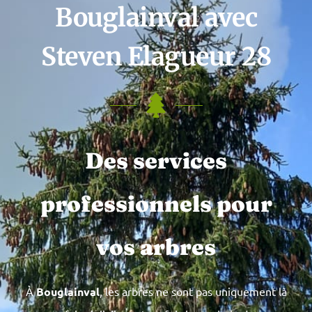
Bouglainval avec
Steven Elagueur 28
Des services
professionnels pour
vos arbres
À
Bouglainval
, les arbres ne sont pas uniquement là