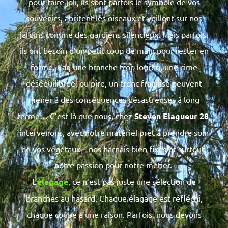
pour faire joli, ils sont parfois le symbole de vos
souvenirs, abritent les oiseaux et veillent sur nos
jardins comme des gardiens silencieux. Mais parfois,
ils ont besoin d’un petit coup de main pour rester en
forme. Car, une branche trop lourde, une cime
déséquilibrée, ou pire, un tronc fragilisé peuvent
mener à des conséquences désastreuses à long
terme… C’est là que nous, chez
Steven Elagueur 28
,
intervenons, avec notre matériel prêt à prendre soin
de vos végétaux – nos harnais bien fixés et surtout,
notre passion pour notre métier.
L’
élagage
, ce n’est pas juste une sélection de
branches au hasard. Chaque élagage est réfléchi,
chaque coupe a une raison. Parfois, nous devons