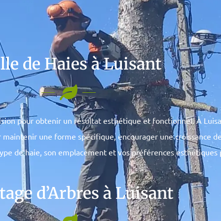
lle de Haies à Luisant
cision pour obtenir un résultat esthétique et fonctionnel. À Lui
our maintenir une forme spécifique, encourager une croissance 
ype de haie, son emplacement et vos préférences esthétiques 
tage d’Arbres à Luisant