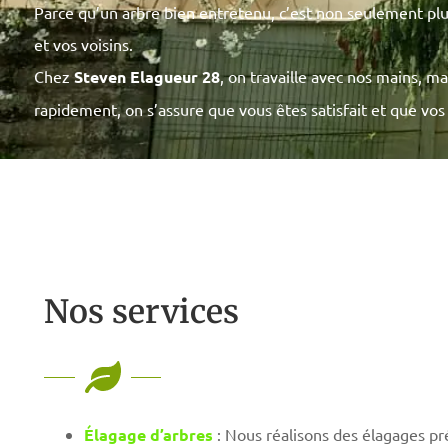
Parce qu’un arbre bien entretenu, c’est non seulement plus 
et vos voisins.
Chez
Steven Elagueur 28
, on travaille avec nos mains, m
rapidement, on s’assure que vous êtes satisfait et que vos
Nos services
Élagage d’arbres
: Nous réalisons des élagages pré