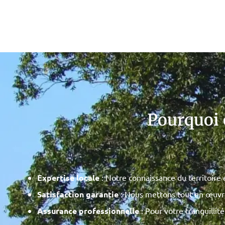
Pourquoi 
Expertise locale
: Notre connaissance du territoire e
Satisfaction garantie
: Nous mettons tout en œuvre p
Assurance professionnelle
: Pour votre tranquilli