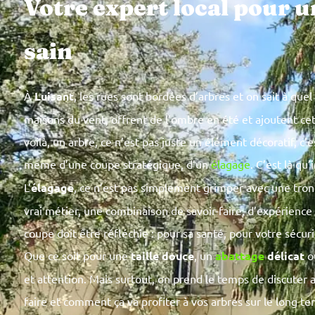
Votre expert local pour 
sain
À
Luisant
, les rues sont bordées d’arbres et on sait à que
maisons du vent, offrent de l’ombre en été et ajoutent cet
voilà, un arbre, ce n’est pas juste un élément décoratif, c’e
même d’une coupe stratégique, d’un
élagage
. C’est là qu
L’
élagage
, ce n’est pas simplement grimper avec une tro
vrai métier, une combinaison de savoir-faire, d’expérience
coupe doit être réfléchie : pour sa santé, pour votre sécur
Que ce soit pour une
taille douce
, un
abattage
délicat
o
et attention. Mais surtout, on prend le temps de discuter a
faire et comment ça va profiter à vos arbres sur le long te