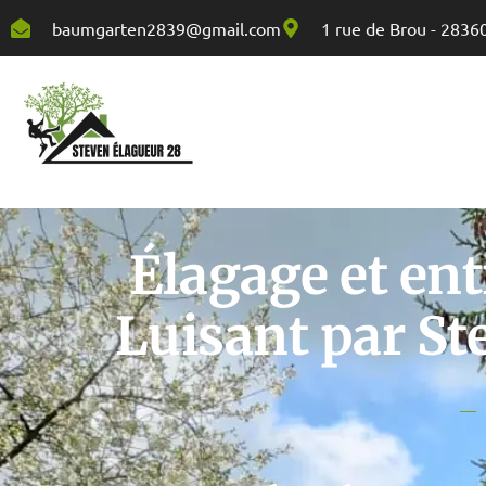
baumgarten2839@gmail.com
1 rue de Brou - 2836
Élagage et ent
Luisant par St