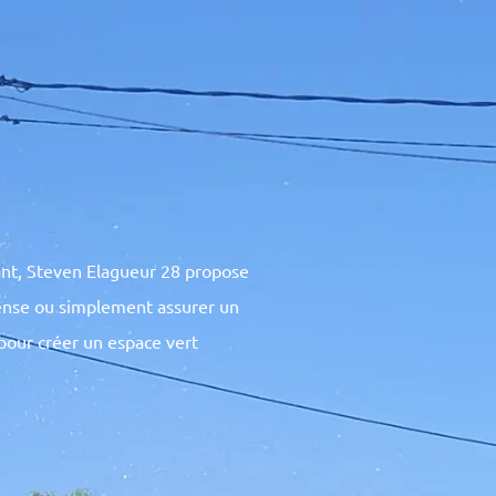
sant, Steven Elagueur 28 propose
dense ou simplement assurer un
pour créer un espace vert