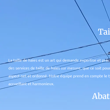
Tai
La taille de haies est un art qui demande expertise et pré
des services de taille de haies sur mesure, que ce soit p
aspect net et ordonné. Notre équipe prend en compte le t
accueillant et harmonieux.
Abat